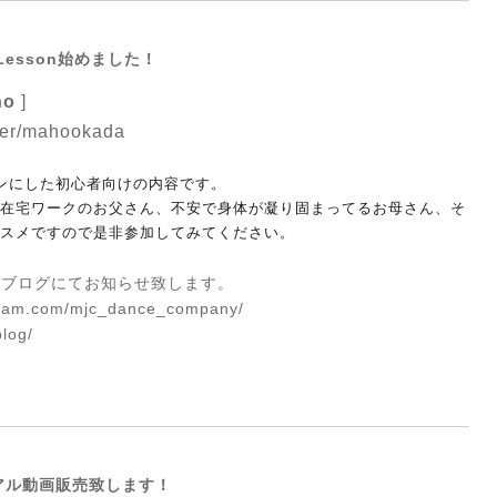
e Lesson始めました！
ho
]
ser/mahookada
インにした初心者向けの内容です。
在宅ワークのお父さん、不安で身体が凝り固まってるお母さん、そ
スメですので是非参加してみてください。
やブログにてお知らせ致します。
agram.com/mjc_dance_company/
blog/
ートリアル動画販売致します！