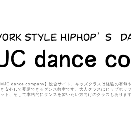
JC dance company】総合サイト。キッズクラスは経験の有
届き安心して受講できるダンス教室です。大人クラスはヒップホッ
エット、そして本格的にダンスを習いたい方向けのクラスもありま