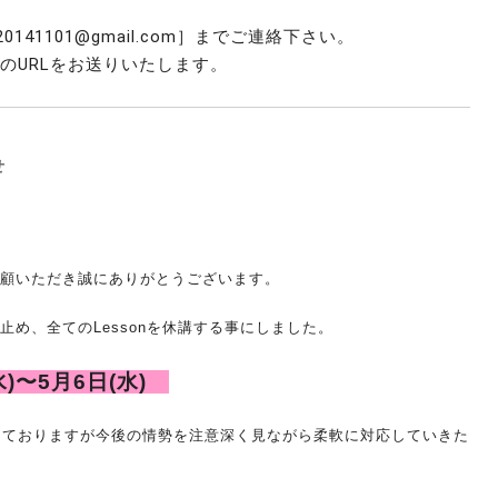
141101@gmail.com］までご連絡下さい。 
のURLをお送りいたします。
せ
yをご愛顧いただき誠にありがとうございます。
止め、
全てのLessonを休講する事にしました。
水)〜5月6日(水)
しておりますが今後の情勢を注
意深く見ながら柔軟に対応していきた