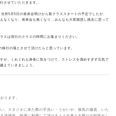
行させていただきます。
、
当所5月5日の発表会明けから新クラススタートの予定でしたが、
えなくなり、
発表会も無くなり...
みんなも大変困惑し残念に思って
ラスは現行のクラスの時間にお集まりく
ださい。
の移行の場とさせて頂けたらと
思っています。
すが、
くれぐれも身体に気をつけて、
ストレスを溜めすぎず元気で
越
えていきましょう。
ております。
伴い、スタジオに来た際の手洗い・うがいや、換気の徹底、いた
よる清掃等、快適に利用して頂けるよう出来うる限りの対策をし