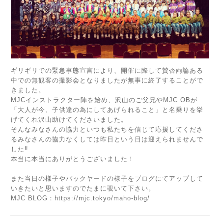
ギリギリでの緊急事態宣言により、開催に際して賛否両論ある
中での無観客の撮影会となりましたが無事に終了することがで
きました。
MJCインストラクター陣を始め、沢山のご父兄やMJC OBが
「大人が今、子供達の為にしてあげられること」と名乗りを挙
げてくれ沢山助けてくださいました。
そんなみなさんの協力といつも私たちを信じて応援してくださ
るみなさんの協力なくしては昨日という日は迎えられませんで
した‼︎
本当に本当にありがとうございました！
また当日の様子やバックヤードの様子をブログにてアップして
いきたいと思いますのでたまに覗いて下さい。
MJC BLOG：h
ttps://mjc.tokyo/maho-blog/