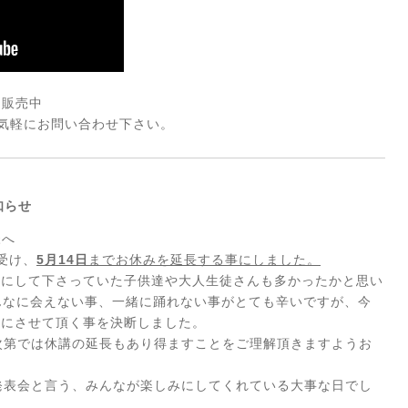
にて販売中
非お気軽にお問い合わせ下さい。
知らせ
様へ
受け、
5月14日
までお休みを延長する事にしました。
みにして下さっていた子供達や大人
生徒さんも多かったかと思い
んなに会えない事、
一緒に踊れない事がとても辛いですが、
今
講にさせて頂く事を決断しました
。
次第では休講の延長もあり得ます
ことをご理解頂きますようお
発表会と言う、
みんなが楽しみにしてくれている大事な日でし