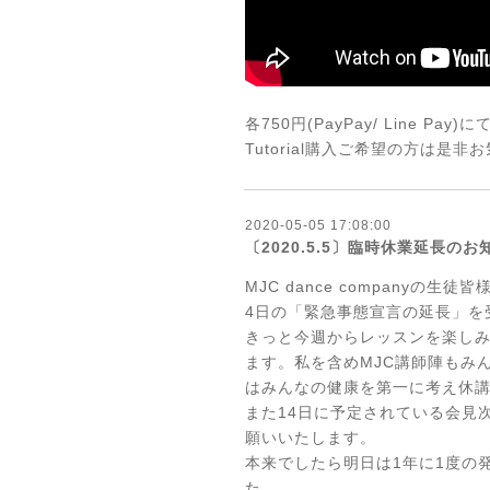
各750円(PayPay/ Line Pay)
Tutorial購入ご希望の方は是
2020-05-05 17:08:00
〔2020.5.5〕臨時休業延長のお
MJC dance companyの生徒皆
4日の「緊急事態宣言の延長」
を
きっと今週からレッスンを楽し
ます。私を含めMJC講師陣もみ
はみんなの健康を第一に考え休
また14日に予定されている会見
願いいたします。
本来でしたら明日は1年に1度の
た。