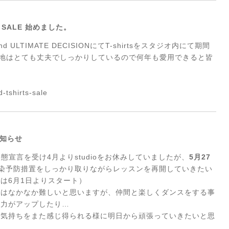
ャツ SALE 始めました。
rand ULTIMATE DECISIONにてT-shirtsをスタジオ内にて期間
rtの生地はとても丈夫でしっかりしているので何年も愛用できると皆
-tshirts-sale
お知らせ
は緊急事態宣言を受け4月よりstudioをお休みしていましたが、
5月27
に感染予防措置をしっかり取りながらレッスンを再開していきたい
は6月1日よりスタート）
のはなかなか難しいと思いますが、仲間と楽しくダンスをする事
疫力がアップしたり…
な気持ちをまた感じ得られる様に明日から頑張っていきたいと思