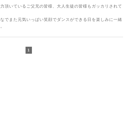
尽力頂いているご父兄の皆様、
大人生徒の皆様もガッカリされて
んなでまた元気いっぱい笑顔でダンスができる日を楽しみに一緒
す。
1