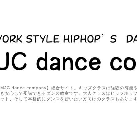
JC dance company】総合サイト。キッズクラスは経験の有
届き安心して受講できるダンス教室です。大人クラスはヒップホッ
エット、そして本格的にダンスを習いたい方向けのクラスもありま