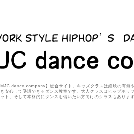
JC dance company】総合サイト。キッズクラスは経験の有
届き安心して受講できるダンス教室です。大人クラスはヒップホッ
エット、そして本格的にダンスを習いたい方向けのクラスもありま