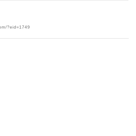
com/?eid=1749