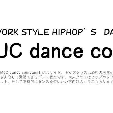
JC dance company】総合サイト。キッズクラスは経験の有
届き安心して受講できるダンス教室です。大人クラスはヒップホッ
エット、そして本格的にダンスを習いたい方向けのクラスもありま