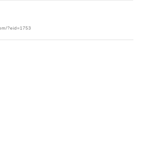
com/?eid=1753