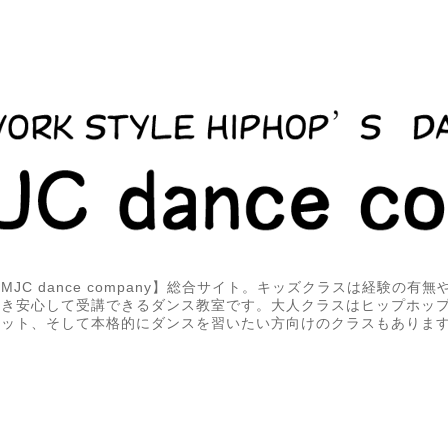
JC dance company】総合サイト。キッズクラスは経験の有
届き安心して受講できるダンス教室です。大人クラスはヒップホッ
エット、そして本格的にダンスを習いたい方向けのクラスもありま