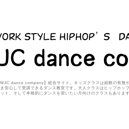
JC dance company】総合サイト。キッズクラスは経験の有
届き安心して受講できるダンス教室です。大人クラスはヒップホッ
エット、そして本格的にダンスを習いたい方向けのクラスもありま